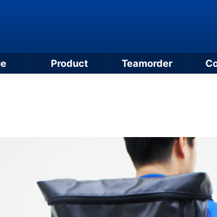
ie
Product
Teamorder
Co