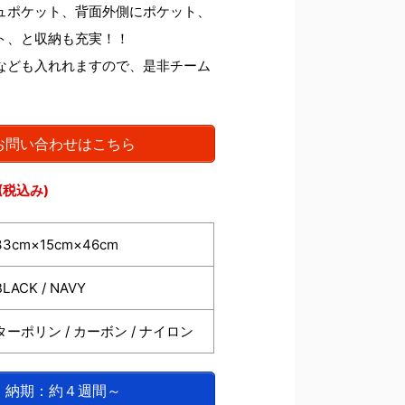
ュポケット、背面外側にポケット、
ト、と収納も充実！！
なども入れれますので、是非チーム
!
お問い合わせはこちら
- (税込み)
33cm×15cm×46cm
BLACK / NAVY
ターポリン / カーボン / ナイロン
納期：約４週間～