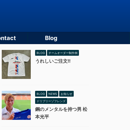
ntact
Blog
BLOG
チームオーダー制作例
うれしいご注文!!
BLOG
NEWS
お知らせ
ドリブリーゾフレンズ
鋼のメンタルを持つ男 松
本光平