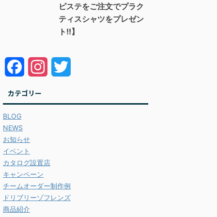
ピステをご注文でプラク
ティスシャツをプレゼン
ト!!】
F
I
T
a
n
w
カテゴリー
c
s
i
BLOG
e
t
t
NEWS
お知らせ
b
a
t
イベント
カタログ設置店
o
g
e
キャンペーン
o
r
r
チームオーダー制作例
ドリブリーゾフレンズ
k
a
商品紹介