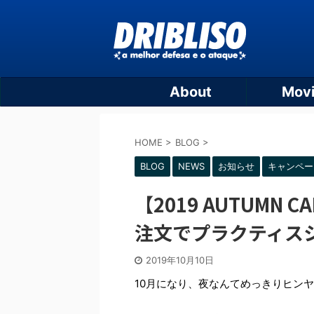
About
Mov
HOME
>
BLOG
>
BLOG
NEWS
お知らせ
キャンペー
【2019 AUTUMN 
注文でプラクティスシ
2019年10月10日
10月になり、夜なんてめっきりヒン