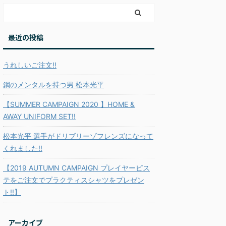
m
最近の投稿
うれしいご注文!!
鋼のメンタルを持つ男 松本光平
【SUMMER CAMPAIGN 2020 】HOME &
AWAY UNIFORM SET!!
松本光平 選手がドリブリーゾフレンズになって
くれました!!
【2019 AUTUMN CAMPAIGN プレイヤーピス
テをご注文でプラクティスシャツをプレゼン
ト!!】
アーカイブ